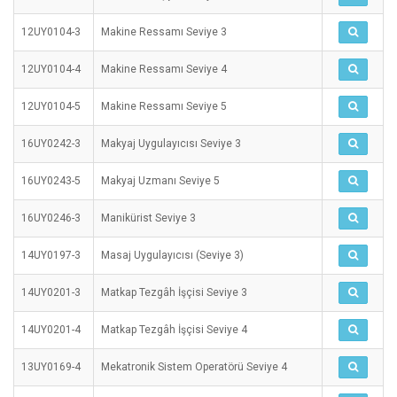
12UY0104-3
Makine Ressamı Seviye 3
12UY0104-4
Makine Ressamı Seviye 4
12UY0104-5
Makine Ressamı Seviye 5
16UY0242-3
Makyaj Uygulayıcısı Seviye 3
16UY0243-5
Makyaj Uzmanı Seviye 5
16UY0246-3
Manikürist Seviye 3
14UY0197-3
Masaj Uygulayıcısı (Seviye 3)
14UY0201-3
Matkap Tezgâh İşçisi Seviye 3
14UY0201-4
Matkap Tezgâh İşçisi Seviye 4
13UY0169-4
Mekatronik Sistem Operatörü Seviye 4