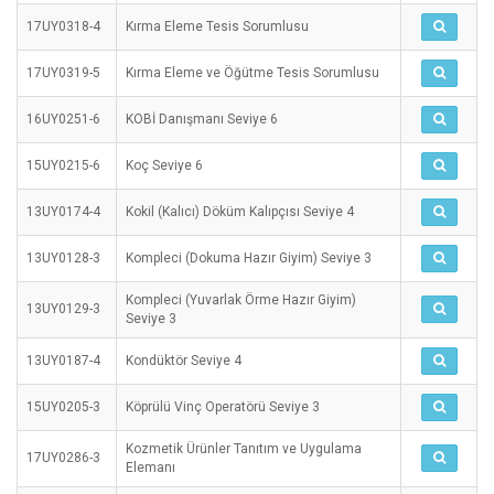
17UY0318-4
Kırma Eleme Tesis Sorumlusu
17UY0319-5
Kırma Eleme ve Öğütme Tesis Sorumlusu
16UY0251-6
KOBİ Danışmanı Seviye 6
15UY0215-6
Koç Seviye 6
13UY0174-4
Kokil (Kalıcı) Döküm Kalıpçısı Seviye 4
13UY0128-3
Kompleci (Dokuma Hazır Giyim) Seviye 3
Kompleci (Yuvarlak Örme Hazır Giyim)
13UY0129-3
Seviye 3
13UY0187-4
Kondüktör Seviye 4
15UY0205-3
Köprülü Vinç Operatörü Seviye 3
Kozmetik Ürünler Tanıtım ve Uygulama
17UY0286-3
Elemanı