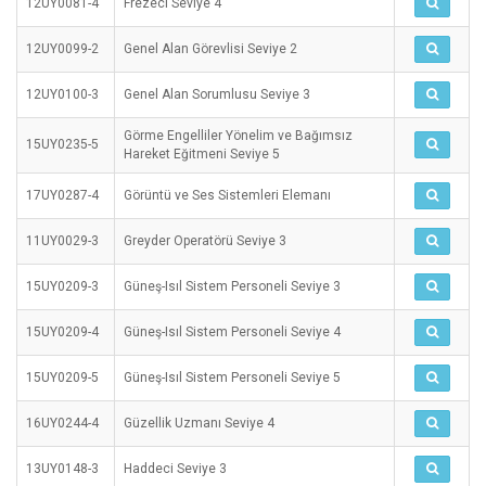
12UY0081-4
Frezeci Seviye 4
12UY0099-2
Genel Alan Görevlisi Seviye 2
12UY0100-3
Genel Alan Sorumlusu Seviye 3
Görme Engelliler Yönelim ve Bağımsız
15UY0235-5
Hareket Eğitmeni Seviye 5
17UY0287-4
Görüntü ve Ses Sistemleri Elemanı
11UY0029-3
Greyder Operatörü Seviye 3
15UY0209-3
Güneş-Isıl Sistem Personeli Seviye 3
15UY0209-4
Güneş-Isıl Sistem Personeli Seviye 4
15UY0209-5
Güneş-Isıl Sistem Personeli Seviye 5
16UY0244-4
Güzellik Uzmanı Seviye 4
13UY0148-3
Haddeci Seviye 3