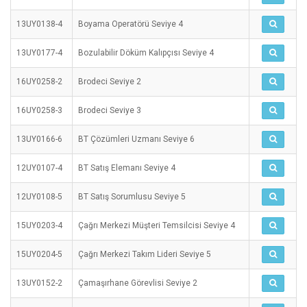
13UY0138-4
Boyama Operatörü Seviye 4
13UY0177-4
Bozulabilir Döküm Kalıpçısı Seviye 4
16UY0258-2
Brodeci Seviye 2
16UY0258-3
Brodeci Seviye 3
13UY0166-6
BT Çözümleri Uzmanı Seviye 6
12UY0107-4
BT Satış Elemanı Seviye 4
12UY0108-5
BT Satış Sorumlusu Seviye 5
15UY0203-4
Çağrı Merkezi Müşteri Temsilcisi Seviye 4
15UY0204-5
Çağrı Merkezi Takım Lideri Seviye 5
13UY0152-2
Çamaşırhane Görevlisi Seviye 2