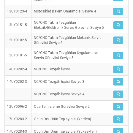
Sorumlusu
13UY0123-4
Motosiklet Bakım Onarımcısı Seviye 4
NC/CNC Takım Tezgâhları
13UY0151-5
Elektrik/Elektronik Servis Görevlisi Seviye 5
NC/CNC Takım Tezgâhları Mekanik Servis
12UY0102-5
Görevlisi Seviye 5
NC/CNC Takım Tezgâhları Uygulama ve
12UY0101-5
Servis Görevlisi Seviye 5
14UY0202-4
NC/CNC Tezgah İşçisi
14UY0202-3
NC/CNC Tezgâh İşçisi Seviye 3
NC/CNC Tezgâh İşçisi Seviye 4
12UY0096-2
Oda Temizleme Görevlisi Seviye 2
17UY0283-2
Odun Dışı Ürün Toplayıcısı (Yerden)
17UY0284-3
Odun Dışı Ürün Toplayıcısı (Yüksekten)