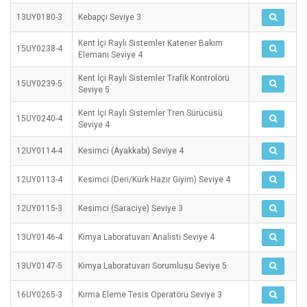
13UY0180-3
Kebapçı Seviye 3
Kent İçi Raylı Sistemler Katener Bakım
15UY0238-4
Elemanı Seviye 4
Kent İçi Raylı Sistemler Trafik Kontrolörü
15UY0239-5
Seviye 5
Kent İçi Raylı Sistemler Tren Sürücüsü
15UY0240-4
Seviye 4
12UY0114-4
Kesimci (Ayakkabı) Seviye 4
12UY0113-4
Kesimci (Deri/Kürk Hazır Giyim) Seviye 4
12UY0115-3
Kesimci (Saraciye) Seviye 3
13UY0146-4
Kimya Laboratuvarı Analisti Seviye 4
13UY0147-5
Kimya Laboratuvarı Sorumlusu Seviye 5
16UY0265-3
Kırma Eleme Tesis Operatörü Seviye 3