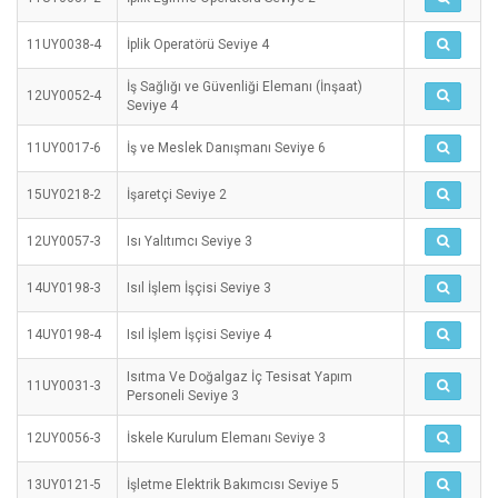
11UY0038-4
İplik Operatörü Seviye 4
İş Sağlığı ve Güvenliği Elemanı (İnşaat)
12UY0052-4
Seviye 4
11UY0017-6
İş ve Meslek Danışmanı Seviye 6
15UY0218-2
İşaretçi Seviye 2
12UY0057-3
Isı Yalıtımcı Seviye 3
14UY0198-3
Isıl İşlem İşçisi Seviye 3
14UY0198-4
Isıl İşlem İşçisi Seviye 4
Isıtma Ve Doğalgaz İç Tesisat Yapım
11UY0031-3
Personeli Seviye 3
12UY0056-3
İskele Kurulum Elemanı Seviye 3
13UY0121-5
İşletme Elektrik Bakımcısı Seviye 5