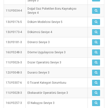
Seviye 3
Doğal Gaz Polietilen Boru Kaynakçısı
11UY0034-4
Seviye 4
13UY0176-5
Döküm Modelcisi Seviye 5
13UY0173-4
Dökümcü Seviye 4
13UY0181-3
Dönerci Seviye 3
16UY0248-3
Dövme Uygulayıcısı Seviye 3
11UY0026-3
Dozer Operatörü Seviye 3
12UY0048-3
Duvarcı Seviye 3
17UY0307-6
E-Ticaret Kategori Sorumlusu
11UY0028-3
Ekskavatör Operatörü Seviye 3
16UY0257-3
El Nakışçısı Seviye 3