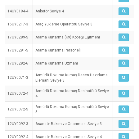
14UY0194-4
Anketör Seviye 4
15UY0217-3
Araç Yükleme Operatörü Seviye 3
17UY0289-5
Arama Kurtarma (K9) Köpeği Eğitmeni
17UY0291-5
Arama Kurtarma Personeli
17UY0292-6
Arama Kurtarma Uzmanı
Armürlü Dokuma Kumaş Desen Hazırlama
12UY0071-3
Elemanı Seviye 3
Armürlü Dokuma Kumaş Desinatörü Seviye
12UY0072-4
4
Armürlü Dokuma Kumaş Desinatörü Seviye
12UY0072-5
5
12UY0092-3
Asansör Bakım ve Onarımcısı Seviye 3
12UY0092-4
Asansör Bakım ve Onarımcısı Seviye 4