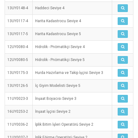
13UY0148-4
Haddeci Seviye 4
13UY0117-4
Harita Kadastrocu Seviye 4
13UY0117-5
Harita Kadastrocu Seviye 5
12UY0080-4
Hidrolik - Pnömatikçi Seviye 4
12UY0080-5
Hidrolik - Pnömatikçi Seviye 5
13UY0175-3
Hurda Hazırlama ve Takip İşçisi Seviye 3
13UY0126-5
İç Giyim Modelisti Seviye 5
11UY0023-3
İnşaat Boyacısı Seviye 3
16UY0253-2
İnşaat İşçisi Seviye 2
11UY0036-2
İplik Bitim İşleri Operatörü Seviye 2
11UY0037-2
İplik Eğirme Operatörü Seviye 2