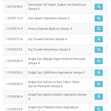
Demiryolu Yol Yapım, Bakım ve Onarımcısı
15UY0230-6
Seviye 6
12UY0116-4
Deri İşlenti Operatörü Seviye 4
11UY0015-4
Direnç Kaynak Ayarcısı Seviye 4
17UY0272-4
Dış Ticaret Elemanı Seviye 4
17UY0273-5
Dış Ticaret Sorumlusu Seviye 5
Doğal Gaz Altyapı Yapım Kontrol Personeli
12UY0042-4
Seviye 4
11UY0033-3
Doğal Gaz Çelik Boru Kaynakçısı Seviye 3
Doğal Gaz Isıtma ve Gaz Yakıcı Cihaz
11UY0032-4
Servis Personeli Seviye 4
Doğal Gaz İşletme Bakım Operatörü Seviye
11UY0030-4
4
Doğal Gaz Polietilen Boru Kaynakçısı
11UY0034-3