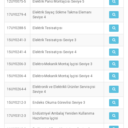
12UY0075-5
Elektrik Pano Montajcısı Seviye 5
Elektrik Sayaç Sökme Takma Elemanı
17UY0279-4
Seviye 4
17UY0288-5
Elektrik Tesisatçısı
15UY0241-3
Elektrik Tesisatçısı Seviye 3
15UY0241-4
Elektrik Tesisatçısı Seviye 4
15UY0206-3
Elektro-Mekanik Montaj İşçisi Seviye 3
15UY0206-4
Elektro-Mekanik Montaj İşçisi Seviye 4
Elektronik ve Elektrikli Ürünler Servisçisi
16UY0264-4
Seviye 4
15UY0212-3
Endeks Okuma Görevlisi Seviye 3
Endüstriyel Ambalaj Yeniden Kullanıma
17UY0312-3
Hazırlama İşçisi