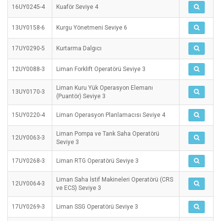
16UY0245-4
Kuaför Seviye 4
13UY0158-6
Kurgu Yönetmeni Seviye 6
17UY0290-5
Kurtarma Dalgıcı
12UY0088-3
Liman Forklift Operatörü Seviye 3
Liman Kuru Yük Operasyon Elemanı
13UY0170-3
(Puantör) Seviye 3
15UY0220-4
Liman Operasyon Planlamacısı Seviye 4
Liman Pompa ve Tank Saha Operatörü
12UY0063-3
Seviye 3
17UY0268-3
Liman RTG Operatörü Seviye 3
Liman Saha İstif Makineleri Operatörü (CRS
12UY0064-3
ve ECS) Seviye 3
17UY0269-3
Liman SSG Operatörü Seviye 3