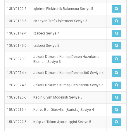
13UY0122-5
İşletme Elektronik Bakımcısı Seviye 5
13UY0188-5
İstasyon Trafik İşletmeni Seviye 5
13UY0149-4
İzabeci Seviye 4
13UY0149-5
İzabeci Seviye 5
Jakarlı Dokuma Kumaş Desen Hazırlama
12UY0073-3
Elemanı Seviye 3
12UY0074-4
Jakarlı Dokuma Kumaş Desinatörü Seviye 4
12UY0074-5
Jakarlı Dokuma Kumaş Desinatörü Seviye 5
13UY0125-5
Kadın Giyim Modelisti Seviye 5
15UY0216-4
Kahve Bar Görevlisi (Barista) Seviye 4
15UY0222-5
Kalıp ve Takım-Aparat İşçisi Seviye 5