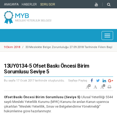
ANASAYFA
HABERLER
SORU SOR
Toggl
naviga
9 Ekim 2018
/
33 Meslekte Belge Zorunluluğu 27.09.2018 Tarihinde Fiilen Başl
adı
25 Eylül 2018
/
Cep Telefonu Tamir, Bakım ve Onarımcısı Taslak Yeterliliği Haz
ırlandı
25 Eylül 2018
/
YBK Paydaş Calıştayı 19-21 Eylül 2018 Tarihlerinde Gerçekleştiril
13UY0134-5 Ofset Baskı Öncesi Birim
di
25 Eylül 2018
/
Türkiye Yeterlilikler Çerçevesi Kurulu 17. Toplantısı Gerçekleşti
Sorumlusu Seviye 5
rildi
14 Mayıs 2018
/
Motosikletli Kurye Taslak Yeterliliği Hazırlandı
Bu sayfa
17 Ocak 2017
tarihinde oluşturuldu.
Sayfayı Paylaş
20 Mart 2018
/
Enerji Sektöründe 1 Adet Ulusal Yeterlilik Güncellendi
6 Mart 2018
/
Mesleki Yeterlilik Belgesi'ne Sahip Nitelikli İşgücü Sayısı 300.00
0'e ulaştı
1 Şubat 2018
/
Kosgeb Genel Destek Programı Mesleki Yeterlilik Teşvikleri Ya
Ofset Baskı Öncesi Birim Sorumlusu (Seviye 5)
Ulusal Yeterliliği 5544
yınlandı
9 Mart 2018
sayılı Mesleki Yeterlilik Kurumu (MYK) Kanunu ile anılan Kanun uyarınca
/
Metal Sektöründe Belirlenen Yeni Yeterlilikler
çıkartılan “Mesleki Yeterlilik, Sınav ve Belgelendirme Yönetmeliği”
9 Ekim 2018
/
Europass Merkezleri Ağı 2018 Yılı Toplantısı Mesleki Yeterlilik K
hükümlerine göre hazırlanmıştır.
urumu Ev Sahipliğinde İstanbul’da Gerçekleştirildi.