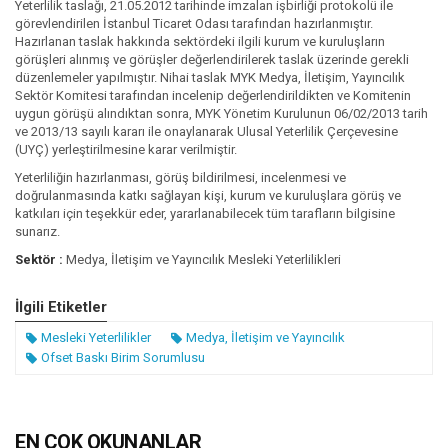
Yeterlilik taslağı, 21.05.2012 tarihinde imzalan işbirliği protokolü ile
görevlendirilen İstanbul Ticaret Odası tarafından hazırlanmıştır.
Hazırlanan taslak hakkında sektördeki ilgili kurum ve kuruluşların
görüşleri alınmış ve görüşler değerlendirilerek taslak üzerinde gerekli
düzenlemeler yapılmıştır. Nihai taslak MYK Medya, İletişim, Yayıncılık
Sektör Komitesi tarafından incelenip değerlendirildikten ve Komitenin
uygun görüşü alındıktan sonra, MYK Yönetim Kurulunun 06/02/2013 tarih
ve 2013/13 sayılı kararı ile onaylanarak Ulusal Yeterlilik Çerçevesine
(UYÇ) yerleştirilmesine karar verilmiştir.
Yeterliliğin hazırlanması, görüş bildirilmesi, incelenmesi ve
doğrulanmasında katkı sağlayan kişi, kurum ve kuruluşlara görüş ve
katkıları için teşekkür eder, yararlanabilecek tüm tarafların bilgisine
sunarız.
Sektör :
Medya, İletişim ve Yayıncılık Mesleki Yeterlilikleri
İlgili Etiketler
Mesleki Yeterlilikler
Medya, İletişim ve Yayıncılık
Ofset Baskı Birim Sorumlusu
EN ÇOK OKUNANLAR