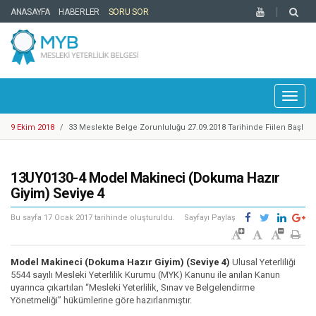
ANASAYFA
HABERLER
SORU SOR
Toggl
naviga
9 Ekim 2018
/
33 Meslekte Belge Zorunluluğu 27.09.2018 Tarihinde Fiilen Başl
adı
25 Eylül 2018
/
Cep Telefonu Tamir, Bakım ve Onarımcısı Taslak Yeterliliği Haz
ırlandı
25 Eylül 2018
/
YBK Paydaş Calıştayı 19-21 Eylül 2018 Tarihlerinde Gerçekleştiril
13UY0130-4 Model Makineci (Dokuma Hazır
di
25 Eylül 2018
/
Türkiye Yeterlilikler Çerçevesi Kurulu 17. Toplantısı Gerçekleşti
Giyim) Seviye 4
rildi
14 Mayıs 2018
/
Motosikletli Kurye Taslak Yeterliliği Hazırlandı
Bu sayfa
17 Ocak 2017
tarihinde oluşturuldu.
Sayfayı Paylaş
20 Mart 2018
/
Enerji Sektöründe 1 Adet Ulusal Yeterlilik Güncellendi
6 Mart 2018
/
Mesleki Yeterlilik Belgesi'ne Sahip Nitelikli İşgücü Sayısı 300.00
0'e ulaştı
1 Şubat 2018
/
Kosgeb Genel Destek Programı Mesleki Yeterlilik Teşvikleri Ya
Model Makineci (Dokuma Hazır Giyim) (Seviye 4)
Ulusal Yeterliliği
yınlandı
9 Mart 2018
5544 sayılı Mesleki Yeterlilik Kurumu (MYK) Kanunu ile anılan Kanun
/
Metal Sektöründe Belirlenen Yeni Yeterlilikler
uyarınca çıkartılan “Mesleki Yeterlilik, Sınav ve Belgelendirme
9 Ekim 2018
/
Europass Merkezleri Ağı 2018 Yılı Toplantısı Mesleki Yeterlilik K
Yönetmeliği” hükümlerine göre hazırlanmıştır.
urumu Ev Sahipliğinde İstanbul’da Gerçekleştirildi.