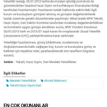
Yeterlilik taslağı, 05.01.2012 tarihinde imzalan işbirliği protokolü ile
görevlendirilen İstanbul Hazır Giyim ve Konfeksiyon İhracatçıları Birliği
tarafından hazırlanmıştır. Hazırlanan taslak hakkında sektördeki ilgili
kurum ve kuruluşların görüşleri alınmış ve görüşler değerlendirilerek
taslak üzerinde gerekli düzenlemeler yapılmıştır. Nihai taslak MYK Tekstil,
Hazır Giyim, Deri Sektör Komitesi tarafından incelenip değerlendirildikten
ve Komitenin uygun görüşü alındıktan sonra, MYK Yönetim Kurulunun
30/01/2013 tarih ve 2013/07 sayılı kararı ile onaylanarak Ulusal Yeterlilik
Çerçevesine (UYÇ) yerleştirilmesine karar verilmiştir.
Yeterliliğin hazırlanması, görüş bildirilmesi, incelenmesi ve
doğrulanmasında katkı sağlayan kişi, kurum ve kuruluşlara görüş ve
katkıları için teşekkür eder, yararlanabilecek tüm tarafların bilgisine
sunarız.
Sektör :
Tekstil, Hazır Giyim, Deri Mesleki Yeterlilikleri
İlgili Etiketler
Mesleki Yeterlilikler
Model Makineci
Tekstil Hazır Giyim Deri
EN ÇOK OKUNANLAR