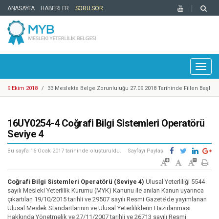
ANASAYFA
HABERLER
SORU SOR
Toggl
naviga
9 Ekim 2018
/
33 Meslekte Belge Zorunluluğu 27.09.2018 Tarihinde Fiilen Başl
adı
25 Eylül 2018
/
Cep Telefonu Tamir, Bakım ve Onarımcısı Taslak Yeterliliği Haz
ırlandı
25 Eylül 2018
/
YBK Paydaş Calıştayı 19-21 Eylül 2018 Tarihlerinde Gerçekleştiril
16UY0254-4 Coğrafi Bilgi Sistemleri Operatörü
di
25 Eylül 2018
/
Türkiye Yeterlilikler Çerçevesi Kurulu 17. Toplantısı Gerçekleşti
Seviye 4
rildi
14 Mayıs 2018
/
Motosikletli Kurye Taslak Yeterliliği Hazırlandı
Bu sayfa
16 Ocak 2017
tarihinde oluşturuldu.
Sayfayı Paylaş
20 Mart 2018
/
Enerji Sektöründe 1 Adet Ulusal Yeterlilik Güncellendi
6 Mart 2018
/
Mesleki Yeterlilik Belgesi'ne Sahip Nitelikli İşgücü Sayısı 300.00
0'e ulaştı
1 Şubat 2018
/
Kosgeb Genel Destek Programı Mesleki Yeterlilik Teşvikleri Ya
Coğrafi Bilgi Sistemleri Operatörü (Seviye 4)
Ulusal Yeterliliği 5544
yınlandı
9 Mart 2018
sayılı Mesleki Yeterlilik Kurumu (MYK) Kanunu ile anılan Kanun uyarınca
/
Metal Sektöründe Belirlenen Yeni Yeterlilikler
çıkartılan 19/10/2015 tarihli ve 29507 sayılı Resmi Gazete’de yayımlanan
9 Ekim 2018
/
Europass Merkezleri Ağı 2018 Yılı Toplantısı Mesleki Yeterlilik K
Ulusal Meslek Standartlarının ve Ulusal Yeterliliklerin Hazırlanması
urumu Ev Sahipliğinde İstanbul’da Gerçekleştirildi.
Hakkında Yönetmelik ve 27/11/2007 tarihli ve 26713 sayılı Resmi