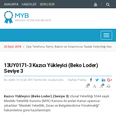
ANASAYFA
HABERLER
SORU SOR
Toggl
naviga
25 Eylül 2018
/
Cep Telefonu Tamir, Bakım ve Onarımcısı Taslak Yeterliliği Haz
ırlandı
25 Eylül 2018
/
YBK Paydaş Calıştayı 19-21 Eylül 2018 Tarihlerinde Gerçekleştiril
di
25 Eylül 2018
/
Türkiye Yeterlilikler Çerçevesi Kurulu 17. Toplantısı Gerçekleşti
13UY0171-3 Kazıcı Yükleyici (Beko Loder)
rildi
14 Mayıs 2018
/
Motosikletli Kurye Taslak Yeterliliği Hazırlandı
Seviye 3
20 Mart 2018
/
Enerji Sektöründe 1 Adet Ulusal Yeterlilik Güncellendi
Bu sayfa
16 Ocak 2017
tarihinde oluşturuldu.
Sayfayı Paylaş
6 Mart 2018
/
Mesleki Yeterlilik Belgesi'ne Sahip Nitelikli İşgücü Sayısı 300.00
0'e ulaştı
1 Şubat 2018
/
Kosgeb Genel Destek Programı Mesleki Yeterlilik Teşvikleri Ya
yınlandı
9 Mart 2018
/
Metal Sektöründe Belirlenen Yeni Yeterlilikler
Kazıcı Yükleyici (Beko Loder) (Seviye 3)
Ulusal Yeterliliği 5544 sayılı
9 Ekim 2018
Mesleki Yeterlilik Kurumu (MYK) Kanunu ile anılan Kanun uyarınca
/
Europass Merkezleri Ağı 2018 Yılı Toplantısı Mesleki Yeterlilik K
çıkartılan “Mesleki Yeterlilik, Sınav ve Belgelendirme Yönetmeliği”
urumu Ev Sahipliğinde İstanbul’da Gerçekleştirildi.
9 Ekim 2018
/
33 Meslekte Belge Zorunluluğu 27.09.2018 Tarihinde Fiilen Başl
hükümlerine göre hazırlanmıştır.
adı