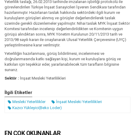
Yeterlilik taslağı, 26.02.2013 tarihinde imzalanan işbirliği protokolü ile
görevlendirilen Türkiye İnşaat Sanayicileri İşveren Sendikası tarafından
hazırlanmıştır. Hazırlanan taslak hakkında sektördeki ilgili kurum ve
kuruluşların görüşleri alınmış ve görüşler değerlendirilerek taslak
üzerinde gerekli düzenlemeler yapılmıştır. Nihai taslak MYK İnşaat Sektör
Komitesi tarafından incelenip değerlendirildikten ve Komitenin uygun
görüşü alındıktan sonra, MYK Yönetim Kurulunun 20/11/2013 tarih ve
2013/98 sayılı kararı ile onaylanarak Ulusal Yeterlilik Çerçevesine (UYÇ)
yerleştirilmesine karar verilmiştir.
Yeterliliğin hazırlanması, görüş bildirilmesi, incelenmesi ve
doğrulanmasında katkı sağlayan kişi, kurum ve kuruluşlara görüş ve
katkıları için teşekkür eder, yararlanabilecek tüm tarafların bilgisine
sunarız.
Sektör :
İnşaat Mesleki Yeterlilikleri
İlgili Etiketler
Mesleki Yeterlilikler
İnşaat Mesleki Yeterlilikleri
Kazıcı Yükleyici(Beko Loder)
EN ÇOK OKUNANLAR