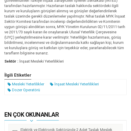
görevlendirilen Türkiye İnşaat Sanayicileri İşveren Sendikası (İNTES)
tarafından hazırlanmıştır. Hazırlanan taslak hakkında sektördeki ilgili
kurum ve kuruluşların görüşleri alınmış ve görüşler değerlendirilerek
taslak üzerinde gerekli düzenlemeler yapılmıştır. Nihai taslak MYK İnşaat
Sektör Komitesi tarafından incelenip değerlendirildikten ve Komitenin
uygun görüşü alındıktan sonra, MYK Yönetim Kurulunun 02/11/2011 tarih
ve 2011/73 sayılı kararı ile onaylanarak Ulusal Yeterlilik Çerçevesine
(UYÇ) yerleştirilmesine karar verilmiştir. Yeterliliğin hazırlanması, görüş
bildirilmesi, incelenmesi ve doğrulanmasında katkı sağlayan kişi, kurum
ve kuruluşlara görüş ve katkıları için teşekkür eder, yararlanabilecek tüm
tarafların bilgisine sunarız.
Sektör :
İnşaat Mesleki Yeterlilikleri
İlgili Etiketler
Mesleki Yeterlilikler
İnşaat Mesleki Yeterlilikleri
Dozer Operatörü
EN ÇOK OKUNANLAR
Elektrik ve Elektronik Sektöründe 2 Adet Taslak Meslek