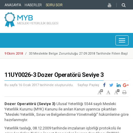
ANASAYFA
HABERLER
SORU SOR
Toggl
naviga
9 Ekim 2018
/
33 Meslekte Belge Zorunluluğu 27.09.2018 Tarihinde Fiilen Başl
adı
25 Eylül 2018
/
Cep Telefonu Tamir, Bakım ve Onarımcısı Taslak Yeterliliği Haz
ırlandı
25 Eylül 2018
/
YBK Paydaş Calıştayı 19-21 Eylül 2018 Tarihlerinde Gerçekleştiril
11UY0026-3 Dozer Operatörü Seviye 3
di
25 Eylül 2018
/
Türkiye Yeterlilikler Çerçevesi Kurulu 17. Toplantısı Gerçekleşti
rildi
14 Mayıs 2018
/
Motosikletli Kurye Taslak Yeterliliği Hazırlandı
Bu sayfa
16 Ocak 2017
tarihinde oluşturuldu.
Sayfayı Paylaş
20 Mart 2018
/
Enerji Sektöründe 1 Adet Ulusal Yeterlilik Güncellendi
6 Mart 2018
/
Mesleki Yeterlilik Belgesi'ne Sahip Nitelikli İşgücü Sayısı 300.00
Dozer Operatörü (Seviye 3)
Ulusal Yeterliliği 5544 sayılı Mesleki
0'e ulaştı
1 Şubat 2018
/
Kosgeb Genel Destek Programı Mesleki Yeterlilik Teşvikleri Ya
Yeterlilik Kurumu (MYK) Kanunu ile anılan Kanun uyarınca çıkartılan
“Mesleki Yeterlilik, Sınav ve Belgelendirme Yönetmeliği” hükümlerine göre
yınlandı
9 Mart 2018
/
Metal Sektöründe Belirlenen Yeni Yeterlilikler
hazırlanmıştır.
9 Ekim 2018
/
Europass Merkezleri Ağı 2018 Yılı Toplantısı Mesleki Yeterlilik K
Yeterlilik taslağı, 08.12.2009 tarihinde imzalanan işbirliği protokolü ile
urumu Ev Sahipliğinde İstanbul’da Gerçekleştirildi.