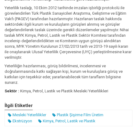
urumu Ev Sahipliğinde İstanbul’da Gerçekleştirildi.
Yeterlilik taslağı, 10 Ekim 2012 tarihinde imzalan işbirliği protokolü ile
görevlendirilen Türk Plastik Sanayicileri Araştırma, Geliştirme ve Eğitim
Vakfı (PAGEV) tarafından hazırlanmıştır. Hazırlanan taslak hakkında
sektördeki ilgili kurum ve kuruluşların görüşleri alınmış ve görüşler
değerlendirilerek taslak üzerinde gerekli düzenlemeler yapılmıştır. Nihai
taslak MYK Kimya, Petrol, Lastik ve Plastik Sektör Komitesi tarafından
incelenip değerlendirildikten ve Komitenin uygun görüşü alındıktan
sonra, MYK Yönetim Kurulunun 27/02/2013 tarih ve 2013-19 sayılı kararı
ile onaylanarak Ulusal Yeterlilik Çerçevesine (UYÇ) yerleştirilmesine karar
verilmiştir.
Yeterliliğin hazırlanması, görüş bildirilmesi, incelenmesi ve
doğrulanmasında katkı sağlayan kişi, kurum ve kuruluşlara görüş ve
katkıları için teşekkür eder, yararlanabilecek tüm tarafların bilgisine
sunarız.
Sektör :
Kimya, Petrol, Lastik ve Plastik Mesleki Yeterlilikleri
İlgili Etiketler
Mesleki Yeterlilikler
Plastik Şişirme Film Üretim
Ekstrüzyon
Kimya, Petrol, Lastik ve Plastik