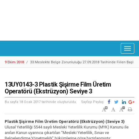
Toggl
naviga
9 Ekim 2018
/
33 Meslekte Belge Zorunluluğu 27.09.2018 Tarihinde Fiilen Başl
adı
25 Eylül 2018
/
Cep Telefonu Tamir, Bakım ve Onarımcısı Taslak Yeterliliği Haz
ırlandı
25 Eylül 2018
/
YBK Paydaş Calıştayı 19-21 Eylül 2018 Tarihlerinde Gerçekleştiril
13UY0143-3 Plastik Şişirme Film Üretim
di
25 Eylül 2018
/
Türkiye Yeterlilikler Çerçevesi Kurulu 17. Toplantısı Gerçekleşti
Operatörü (Ekstrüzyon) Seviye 3
rildi
14 Mayıs 2018
/
Motosikletli Kurye Taslak Yeterliliği Hazırlandı
Bu sayfa
18 Ocak 2017
tarihinde oluşturuldu.
Sayfayı Paylaş
20 Mart 2018
/
Enerji Sektöründe 1 Adet Ulusal Yeterlilik Güncellendi
6 Mart 2018
/
Mesleki Yeterlilik Belgesi'ne Sahip Nitelikli İşgücü Sayısı 300.00
0'e ulaştı
1 Şubat 2018
/
Kosgeb Genel Destek Programı Mesleki Yeterlilik Teşvikleri Ya
Plastik Şişirme Film Üretim Operatörü (Ekstrüzyon) (Seviye 3)
yınlandı
9 Mart 2018
Ulusal Yeterliliği 5544 sayılı Mesleki Yeterlilik Kurumu (MYK) Kanunu ile
/
Metal Sektöründe Belirlenen Yeni Yeterlilikler
anılan Kanun uyarınca çıkartılan “Mesleki Yeterlilik, Sınav ve
9 Ekim 2018
/
Europass Merkezleri Ağı 2018 Yılı Toplantısı Mesleki Yeterlilik K
Belgelendirme Yönetmeliği” hükümlerine göre hazırlanmıştır.