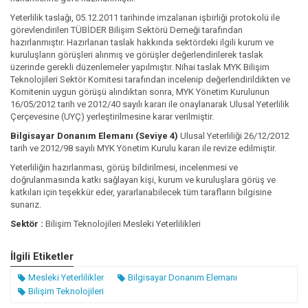
urumu Ev Sahipliğinde İstanbul’da Gerçekleştirildi.
Yeterlilik taslağı, 05.12.2011 tarihinde imzalanan işbirliği protokolü ile
görevlendirilen TÜBİDER Bilişim Sektörü Derneği tarafından
hazırlanmıştır. Hazırlanan taslak hakkında sektördeki ilgili kurum ve
kuruluşların görüşleri alınmış ve görüşler değerlendirilerek taslak
üzerinde gerekli düzenlemeler yapılmıştır. Nihai taslak MYK Bilişim
Teknolojileri Sektör Komitesi tarafından incelenip değerlendirildikten ve
Komitenin uygun görüşü alındıktan sonra, MYK Yönetim Kurulunun
16/05/2012 tarih ve 2012/40 sayılı kararı ile onaylanarak Ulusal Yeterlilik
Çerçevesine (UYÇ) yerleştirilmesine karar verilmiştir.
Bilgisayar Donanım Elemanı (Seviye 4)
Ulusal Yeterliliği 26/12/2012
tarih ve 2012/98 sayılı MYK Yönetim Kurulu kararı ile revize edilmiştir.
Yeterliliğin hazırlanması, görüş bildirilmesi, incelenmesi ve
doğrulanmasında katkı sağlayan kişi, kurum ve kuruluşlara görüş ve
katkıları için teşekkür eder, yararlanabilecek tüm tarafların bilgisine
sunarız.
Sektör :
Bilişim Teknolojileri Mesleki Yeterlilikleri
İlgili Etiketler
Mesleki Yeterlilikler
Bilgisayar Donanım Elemanı
Bilişim Teknolojileri