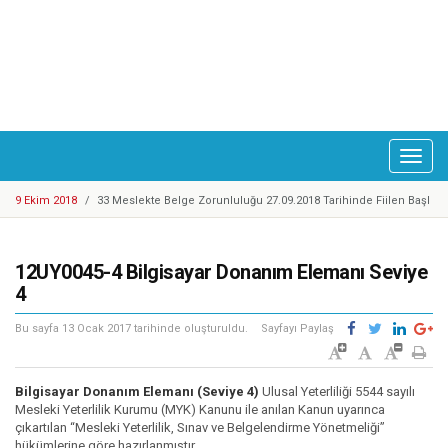
Toggl
naviga
9 Ekim 2018
/
33 Meslekte Belge Zorunluluğu 27.09.2018 Tarihinde Fiilen Başl
adı
25 Eylül 2018
/
Cep Telefonu Tamir, Bakım ve Onarımcısı Taslak Yeterliliği Haz
ırlandı
25 Eylül 2018
/
YBK Paydaş Calıştayı 19-21 Eylül 2018 Tarihlerinde Gerçekleştiril
12UY0045-4 Bilgisayar Donanım Elemanı Seviye
di
25 Eylül 2018
/
Türkiye Yeterlilikler Çerçevesi Kurulu 17. Toplantısı Gerçekleşti
4
rildi
14 Mayıs 2018
/
Motosikletli Kurye Taslak Yeterliliği Hazırlandı
Bu sayfa
13 Ocak 2017
tarihinde oluşturuldu.
Sayfayı Paylaş
20 Mart 2018
/
Enerji Sektöründe 1 Adet Ulusal Yeterlilik Güncellendi
6 Mart 2018
/
Mesleki Yeterlilik Belgesi'ne Sahip Nitelikli İşgücü Sayısı 300.00
0'e ulaştı
1 Şubat 2018
/
Kosgeb Genel Destek Programı Mesleki Yeterlilik Teşvikleri Ya
Bilgisayar Donanım Elemanı (Seviye 4)
Ulusal Yeterliliği 5544 sayılı
yınlandı
9 Mart 2018
Mesleki Yeterlilik Kurumu (MYK) Kanunu ile anılan Kanun uyarınca
/
Metal Sektöründe Belirlenen Yeni Yeterlilikler
çıkartılan “Mesleki Yeterlilik, Sınav ve Belgelendirme Yönetmeliği”
9 Ekim 2018
/
Europass Merkezleri Ağı 2018 Yılı Toplantısı Mesleki Yeterlilik K
hükümlerine göre hazırlanmıştır.