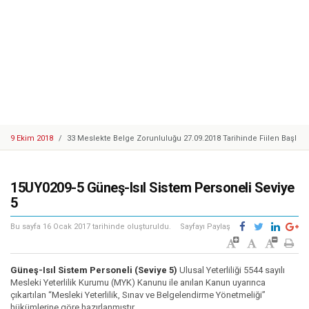
9 Ekim 2018
/
33 Meslekte Belge Zorunluluğu 27.09.2018 Tarihinde Fiilen Başl
adı
25 Eylül 2018
/
Cep Telefonu Tamir, Bakım ve Onarımcısı Taslak Yeterliliği Haz
ırlandı
25 Eylül 2018
/
YBK Paydaş Calıştayı 19-21 Eylül 2018 Tarihlerinde Gerçekleştiril
15UY0209-5 Güneş-Isıl Sistem Personeli Seviye
di
25 Eylül 2018
/
Türkiye Yeterlilikler Çerçevesi Kurulu 17. Toplantısı Gerçekleşti
5
rildi
14 Mayıs 2018
/
Motosikletli Kurye Taslak Yeterliliği Hazırlandı
Bu sayfa
16 Ocak 2017
tarihinde oluşturuldu.
Sayfayı Paylaş
20 Mart 2018
/
Enerji Sektöründe 1 Adet Ulusal Yeterlilik Güncellendi
6 Mart 2018
/
Mesleki Yeterlilik Belgesi'ne Sahip Nitelikli İşgücü Sayısı 300.00
0'e ulaştı
1 Şubat 2018
/
Kosgeb Genel Destek Programı Mesleki Yeterlilik Teşvikleri Ya
Güneş-Isıl Sistem Personeli (Seviye 5)
Ulusal Yeterliliği 5544 sayılı
yınlandı
9 Mart 2018
Mesleki Yeterlilik Kurumu (MYK) Kanunu ile anılan Kanun uyarınca
/
Metal Sektöründe Belirlenen Yeni Yeterlilikler
çıkartılan “Mesleki Yeterlilik, Sınav ve Belgelendirme Yönetmeliği”
9 Ekim 2018
/
Europass Merkezleri Ağı 2018 Yılı Toplantısı Mesleki Yeterlilik K
hükümlerine göre hazırlanmıştır.