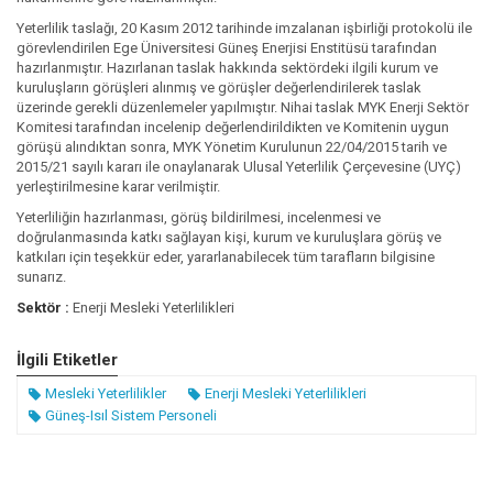
urumu Ev Sahipliğinde İstanbul’da Gerçekleştirildi.
Yeterlilik taslağı, 20 Kasım 2012 tarihinde imzalanan işbirliği protokolü ile
görevlendirilen Ege Üniversitesi Güneş Enerjisi Enstitüsü tarafından
hazırlanmıştır. Hazırlanan taslak hakkında sektördeki ilgili kurum ve
kuruluşların görüşleri alınmış ve görüşler değerlendirilerek taslak
üzerinde gerekli düzenlemeler yapılmıştır. Nihai taslak MYK Enerji Sektör
Komitesi tarafından incelenip değerlendirildikten ve Komitenin uygun
görüşü alındıktan sonra, MYK Yönetim Kurulunun 22/04/2015 tarih ve
2015/21 sayılı kararı ile onaylanarak Ulusal Yeterlilik Çerçevesine (UYÇ)
yerleştirilmesine karar verilmiştir.
Yeterliliğin hazırlanması, görüş bildirilmesi, incelenmesi ve
doğrulanmasında katkı sağlayan kişi, kurum ve kuruluşlara görüş ve
katkıları için teşekkür eder, yararlanabilecek tüm tarafların bilgisine
sunarız.
Sektör :
Enerji Mesleki Yeterlilikleri
İlgili Etiketler
Mesleki Yeterlilikler
Enerji Mesleki Yeterlilikleri
Güneş-Isıl Sistem Personeli