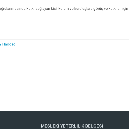
doğrulanmasında katkı sağlayan kişi, kurum ve kuruluşlara görüş ve katkıları içi
Haddeci
MESLEKI YETERLILIK BELGESI