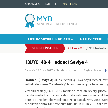
ANASAYFA
HABERLER
SORU SOR
MESLEKI YETERLILIK BELGESI
MESLEKI YETERLILI
SON GELIŞMELER
33 Meslekte B
9 Ekim 2018
/
Cep Telefonu
25 Eylül 2018
/
YBK Paydaş C
13UY0148-4 Haddeci Seviye 4
25 Eylül 2018
/
Türkiye Yeter
25 Eylül 2018
/
Bu sayfa
16 Ocak 2017
tarihinde oluşturuldu.
Sayfayı Paylaş
Motosikletli
14 Mayıs 2018
/
Enerji Sektör
Haddeci (Seviye 4)
Ulusal Yeterliliği 5544 sayılı Mesleki Ye
20 Mart 2018
/
ve Belgelendirme Yönetmeliği” hükümlerine göre hazırlanmışt
Mesleki Yeterl
6 Mart 2018
/
Yeterlilik taslağı, 06.11.2012 tarihinde imzalan işbirliği prot
Kosgeb Genel
1 Şubat 2018
/
hazırlanmıştır. Hazırlanan taslak hakkında sektördeki ilgili k
Metal Sektörün
9 Mart 2018
/
gerekli düzenlemeler yapılmıştır. Nihai taslak MYK Metal Sek
alındıktan sonra, MYK Yönetim Kurulunun 10.04.2013 tarih ve 2
Europass Merke
9 Ekim 2018
/