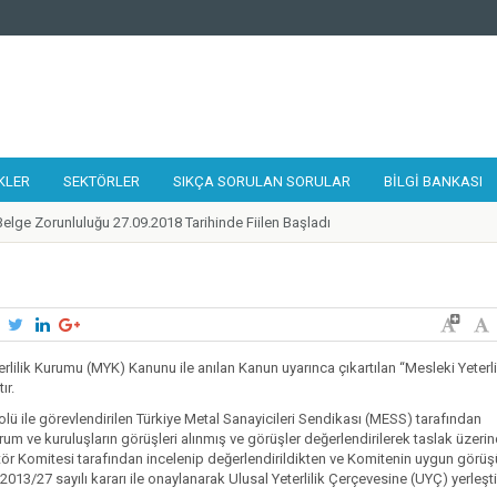
KLER
SEKTÖRLER
SIKÇA SORULAN SORULAR
BILGI BANKASI
elge Zorunluluğu 27.09.2018 Tarihinde Fiilen Başladı
 Tamir, Bakım ve Onarımcısı Taslak Yeterliliği Hazırlandı
alıştayı 19-21 Eylül 2018 Tarihlerinde Gerçekleştirildi
lilikler Çerçevesi Kurulu 17. Toplantısı Gerçekleştirildi
 Kurye Taslak Yeterliliği Hazırlandı
ünde 1 Adet Ulusal Yeterlilik Güncellendi
terlilik Kurumu (MYK) Kanunu ile anılan Kanun uyarınca çıkartılan “Mesleki Yeterli
ır.
ilik Belgesi'ne Sahip Nitelikli İşgücü Sayısı 300.000'e ulaştı
okolü ile görevlendirilen Türkiye Metal Sanayicileri Sendikası (MESS) tarafından
 Destek Programı Mesleki Yeterlilik Teşvikleri Yayınlandı
urum ve kuruluşların görüşleri alınmış ve görüşler değerlendirilerek taslak üzeri
de Belirlenen Yeni Yeterlilikler
tör Komitesi tarafından incelenip değerlendirildikten ve Komitenin uygun görüş
013/27 sayılı kararı ile onaylanarak Ulusal Yeterlilik Çerçevesine (UYÇ) yerleşt
zleri Ağı 2018 Yılı Toplantısı Mesleki Yeterlilik Kurumu Ev Sahipliğinde İstanbu