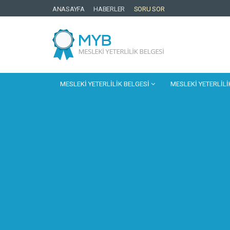
ANASAYFA
HABERLER
SORU SOR
MESLEKI YETERLILIK BELGESI
MESLEKI YETERLILI