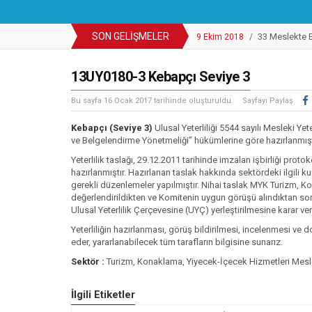
SON GELIŞMELER
33 Meslekte B
9 Ekim 2018
/
Cep Telefonu
25 Eylül 2018
/
YBK Paydaş C
13UY0180-3 Kebapçı Seviye 3
25 Eylül 2018
/
Türkiye Yeter
25 Eylül 2018
/
Bu sayfa
16 Ocak 2017
tarihinde oluşturuldu.
Sayfayı Paylaş
Motosikletli
14 Mayıs 2018
/
Enerji Sektör
Kebapçı (Seviye 3)
Ulusal Yeterliliği 5544 sayılı Mesleki Yet
20 Mart 2018
/
ve Belgelendirme Yönetmeliği” hükümlerine göre hazırlanmışt
Mesleki Yeterl
6 Mart 2018
/
Yeterlilik taslağı, 29.12.2011 tarihinde imzalan işbirliği pro
Kosgeb Genel
1 Şubat 2018
/
hazırlanmıştır. Hazırlanan taslak hakkında sektördeki ilgili k
Metal Sektörün
9 Mart 2018
/
gerekli düzenlemeler yapılmıştır. Nihai taslak MYK Turizm, K
değerlendirildikten ve Komitenin uygun görüşü alındıktan son
Europass Merke
9 Ekim 2018
/
Ulusal Yeterlilik Çerçevesine (UYÇ) yerleştirilmesine karar veri
Yeterliliğin hazırlanması, görüş bildirilmesi, incelenmesi ve 
eder, yararlanabilecek tüm tarafların bilgisine sunarız.
Sektör :
Turizm, Konaklama, Yiyecek-İçecek Hizmetleri Mesleki
İlgili Etiketler