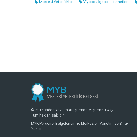
Mesleki Yeterlilikler
Yiyecek İçecek Hizmetleri
© 2018 Vidco Yazılım Araştırma Geliştirme T.A.Ş.
Tüm hakları saklıdır.
MYK Personel Belgelendirme Merkezleri Yönetim ve Sınav
Yazılımı