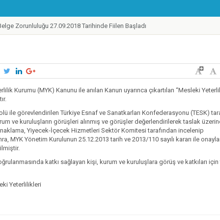
elge Zorunluluğu 27.09.2018 Tarihinde Fiilen Başladı
 Tamir, Bakım ve Onarımcısı Taslak Yeterliliği Hazırlandı
alıştayı 19-21 Eylül 2018 Tarihlerinde Gerçekleştirildi
lilikler Çerçevesi Kurulu 17. Toplantısı Gerçekleştirildi
 Kurye Taslak Yeterliliği Hazırlandı
ünde 1 Adet Ulusal Yeterlilik Güncellendi
erlilik Kurumu (MYK) Kanunu ile anılan Kanun uyarınca çıkartılan “Mesleki Yeterlil
ır.
ilik Belgesi'ne Sahip Nitelikli İşgücü Sayısı 300.000'e ulaştı
tokolü ile görevlendirilen Türkiye Esnaf ve Sanatkarları Konfederasyonu (TESK) ta
 Destek Programı Mesleki Yeterlilik Teşvikleri Yayınlandı
urum ve kuruluşların görüşleri alınmış ve görüşler değerlendirilerek taslak üzeri
de Belirlenen Yeni Yeterlilikler
onaklama, Yiyecek-İçecek Hizmetleri Sektör Komitesi tarafından incelenip
ra, MYK Yönetim Kurulunun 25.12.2013 tarih ve 2013/110 sayılı kararı ile onayl
zleri Ağı 2018 Yılı Toplantısı Mesleki Yeterlilik Kurumu Ev Sahipliğinde İstanbu
lmiştir.
doğrulanmasında katkı sağlayan kişi, kurum ve kuruluşlara görüş ve katkıları içi
 Yeterlilikleri