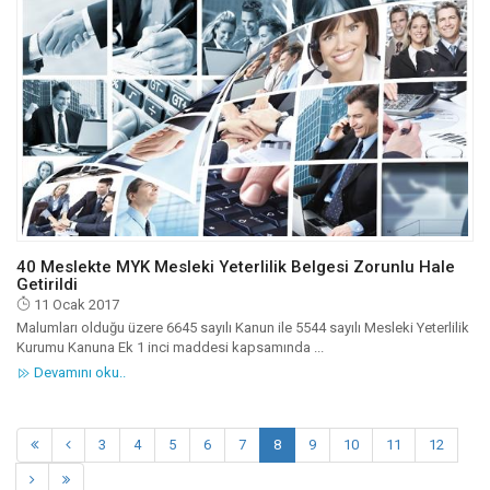
40 Meslekte MYK Mesleki Yeterlilik Belgesi Zorunlu Hale
Getirildi
11 Ocak 2017
Malumları olduğu üzere 6645 sayılı Kanun ile 5544 sayılı Mesleki Yeterlilik
Kurumu Kanuna Ek 1 inci maddesi kapsamında ...
Devamını oku..
3
4
5
6
7
8
9
10
11
12