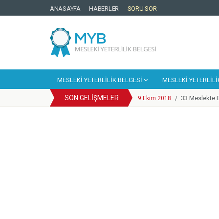
ANASAYFA
HABERLER
SORU SOR
MESLEKI YETERLILIK BELGESI
MESLEKI YETERLILI
SON GELIŞMELER
33 Meslekte B
9 Ekim 2018
/
Cep Telefonu
25 Eylül 2018
/
YBK Paydaş C
25 Eylül 2018
/
Türkiye Yeter
25 Eylül 2018
/
Motosikletli
14 Mayıs 2018
/
Enerji Sektör
20 Mart 2018
/
Mesleki Yeterl
6 Mart 2018
/
Kosgeb Genel
1 Şubat 2018
/
Metal Sektörün
9 Mart 2018
/
Europass Merke
9 Ekim 2018
/