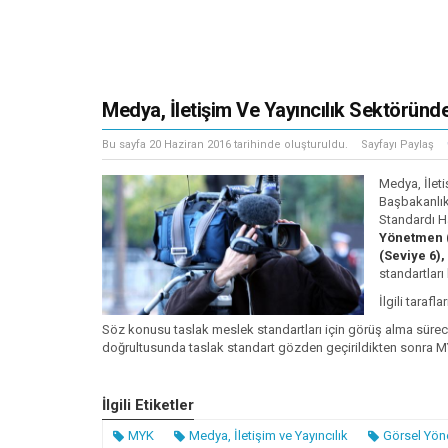
Medya, İletişim Ve Yayıncılık Sektöründ
Bu sayfa
20 Haziran 2016
tarihinde oluşturuldu.
Sayfayı Paylaş
Medya, İleti
Başbakanlı
Standardı H
Yönetmen (S
(Seviye 6)
standartları
İlgili tara
Söz konusu taslak meslek standartları için görüş alma süre
doğrultusunda taslak standart gözden geçirildikten sonra MY
İlgili Etiketler
MYK
Medya, İletişim ve Yayıncılık
Görsel Yö