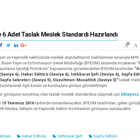
e 6 Adet Taslak Meslek Standardı Hazırlandı
şim ve Yayıncılık sektöründe meslek standartlarının belirlenmesi amacıyla MYK 
k Basın Yayın ve Enformasyon Genel Müdürlüğü (BYEGM)
arasında imzalanan 
azırlama İşbirliği Protokolü” kapsamında görevlendirilen BYEGM tarafından
“G
eviye 6), Haber Editörü (Seviye 6), İstihbarat Şefi (Seviye 6), Sayfa Edi
, Sayfa Sekreteri (Seviye 5), Düzeltmen-Musahhih (Seviye 5)”
taslak mes
 hazırlanarak ilgili kurum ve kuruluşlara görüşe gönderilmiştir.
fların görüşüne sunulmuş olan taslak meslek standardına ulaşmak için
tıklayınız
ci
15 Temmuz 2016
tarihinde tamamlanacaktır. BYEGM tarafından, gelen görüşl
K Medya, İletişim ve Yayıncılık Sektör Komitesinin görüşüne sunulacaktır.
netmen
Haber Editörü
İstihbarat Şefi
Sayfa Editörü