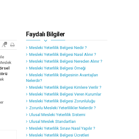
Faydalı Bilgiler
Mesleki Yeterlilik Belgesi Nedir ?
Mesleki Yeterlilik Belgesi Nasıl Alınır ?
ile
Mesleki Yeterlilik Belgesi Nereden Alınır ?
“Meslek
örsel
Mesleki Yeterlilik Belgesi Örneği
törü
Mesleki Yeterlilik Belgesinin Avantajları
lek
Nelerdir?
Mesleki Yeterlilik Belgesi Kimlere Verilir ?
.
Mesleki Yeterlilik Belgesi Veren Kurumlar
Mesleki Yeterlilik Belgesi Zorunluluğu
er
Zorunlu Mesleki Yeterlilikler Nelerdir ?
Ulusal Mesleki Yeterlilik Sistemi
Ulusal Meslek Standartları
Mesleki Yeterlilik Sınavı Nasıl Yapılır ?
Mesleki Yeterlilik Belgesi Ücretleri