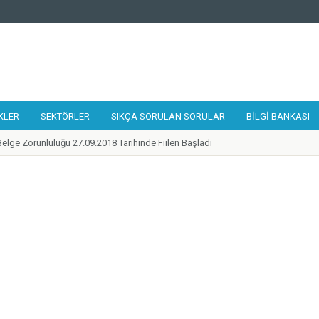
KLER
SEKTÖRLER
SIKÇA SORULAN SORULAR
BILGI BANKASI
elge Zorunluluğu 27.09.2018 Tarihinde Fiilen Başladı
 Tamir, Bakım ve Onarımcısı Taslak Yeterliliği Hazırlandı
alıştayı 19-21 Eylül 2018 Tarihlerinde Gerçekleştirildi
lilikler Çerçevesi Kurulu 17. Toplantısı Gerçekleştirildi
 Kurye Taslak Yeterliliği Hazırlandı
ünde 1 Adet Ulusal Yeterlilik Güncellendi
ilik Belgesi'ne Sahip Nitelikli İşgücü Sayısı 300.000'e ulaştı
 Destek Programı Mesleki Yeterlilik Teşvikleri Yayınlandı
de Belirlenen Yeni Yeterlilikler
zleri Ağı 2018 Yılı Toplantısı Mesleki Yeterlilik Kurumu Ev Sahipliğinde İstanbu