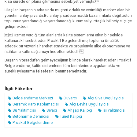
kısa sürede ön plana çıkmasına sebebiyet vermiştir.
Ulaşılan başarının arkasında müşteri odaklı ve verimliliği merkez alan bir
yönetim anlayışı vardır.Bu anlayış sadece maddi kazanımlarla değil,bütün
toplumun yararlandığı ve yararlanacağı kurumsal yurttaşlık bilinciyle iç içe
gelişmektedir.
Hizmet verdiği tüm alanlarda kalite sistemlerini etkin bir şekilde
kullanarak hareket eden Proaktif Belgelendirme, topluma öncülük
edecek bir vizyonla hareket etmekte ve projeleriyle ülke ekonomisine ve
istihtama katkı sağlamayı hedeflemektedir.
Başarının tesadüfen gelmeyeceğinin bilince olarak hareket eden Proaktif
Belgelendirme, kalite sistemlerini tüm birimlerinde uygulamakta ve
sürekli iyileştirme felsefesini benimsemektedir.
İlgili Etiketler
Belgelendirme Merkezi
Duvarcı
Alçı Sıva Uygulayıcısı
Seramik Karo Kaplamacısı
Alçı Levha Uygulayıcısı
Su Yalıtımcısı
Sıvacı
Ahşap Kalıpçı
Isı Yalıtımcısı
Betonarme Demircisi
Tünel Kalıpçı
Proaktif Belgelendirme