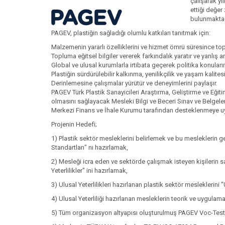
çalışarak yı
ettiği değer 
bulunmaktad
PAGEV, plastiğin sağladığı olumlu katkıları tanıtmak için:
Malzemenin yararlı özelliklerini ve hizmet ömrü süresince top
Topluma eğitsel bilgiler vererek farkındalık yaratır ve yanlış a
Global ve ulusal kurumlarla irtibata geçerek politika konuları
Plastiğin sürdürülebilir kalkınma, yenilikçilik ve yaşam kalitesin
Derinlemesine çalışmalar yürütür ve deneyimlerini paylaşır.
PAGEV Türk Plastik Sanayicileri Araştırma, Geliştirme ve Eğit
olmasını sağlayacak Mesleki Bilgi ve Beceri Sınav ve Belgelen
Merkezi Finans ve İhale Kurumu tarafından desteklenmeye u
Projenin Hedefi;
1) Plastik sektör mesleklerini belirlemek ve bu mesleklerin ge
Standartları" nı hazırlamak,
2) Mesleği icra eden ve sektörde çalışmak isteyen kişilerin sa
Yeterlilikler" ini hazırlamak,
3) Ulusal Yeterlilikleri hazırlanan plastik sektör mesleklerini 
4) Ulusal Yeterliliği hazırlanan mesleklerin teorik ve uygula
5) Tüm organizasyon altyapısı oluşturulmuş PAGEV Voc-Test 