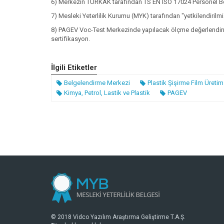
6) Merkezin TÜRKAK tarafından TS EN ISO 17024 Personel B
7) Mesleki Yeterlilik Kurumu (MYK) tarafından "yetkilendirilmi
8) PAGEV Voc-Test Merkezinde yapılacak ölçme değerlendirme 
sertifikasyon.
İlgili Etiketler
Belgelendirme Merkezi
Plastik Şişirme Film Üretim
Kimya, Petrol, Lastik ve Plastik
PAGEV
© 2018 Vidco Yazılım Araştırma Geliştirme T.A.Ş.