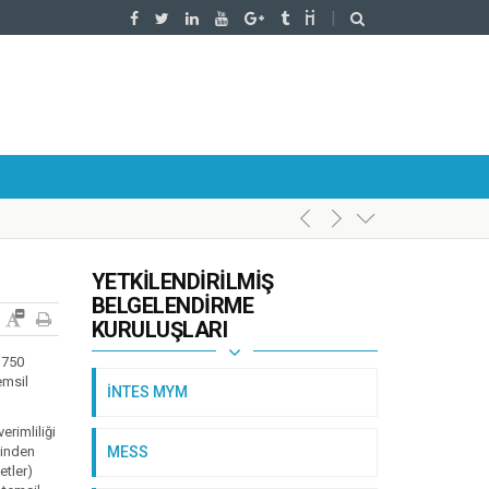
YETKILENDIRILMIŞ
BELGELENDIRME
KURULUŞLARI
 1750
emsil
İNTES MYM
erimliliği
binden
MESS
etler)
l’da Gerçekleştirildi.