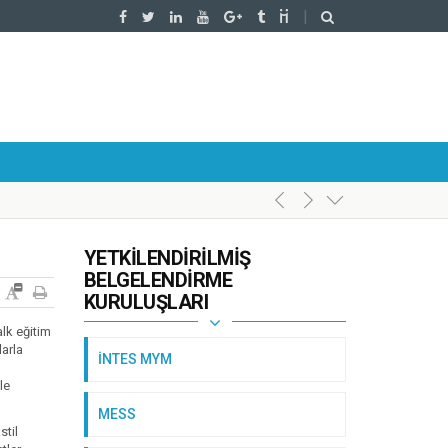
YETKILENDIRILMIŞ
BELGELENDIRME
KURULUŞLARI
alk eğitim
larla
İNTES MYM
le
MESS
stil
l’da Gerçekleştirildi.