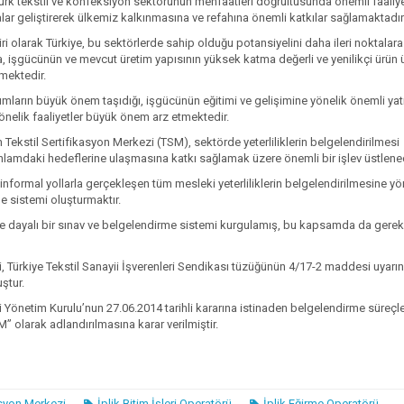
Türk tekstil ve konfeksiyon sektörünün menfaatleri doğrultusunda önemli faaliye
ar geliştirerek ülkemiz kalkınmasına ve refahına önemli katkılar sağlamaktadır
i olarak Türkiye, bu sektörlerde sahip olduğu potansiyelini daha ileri noktalar
, işgücünün ve mevcut üretim yapısının yüksek katma değerli ve yenilikçi ürün 
tmektedir.
ların büyük önem taşıdığı, işgücünün eğitimi ve gelişimine yönelik önemli yatı
önelik faaliyetler büyük önem arz etmektedir.
n Tekstil Sertifikasyon Merkezi (TSM), sektörde yeterliliklerin belgelendirilmesi
nlamdaki hedeflerine ulaşmasına katkı sağlamak üzere önemli bir işlev üstlenec
informal yollarla gerçekleşen tüm mesleki yeterliliklerin belgelendirilmesine yö
rme sistemi oluşturmaktır.
ğe dayalı bir sınav ve belgelendirme sistemi kurgulamış, bu kapsamda da gerek
si, Türkiye Tekstil Sanayii İşverenleri Sendikası tüzüğünün 4/17-2 maddesi uyarı
ştur.
i Yönetim Kurulu’nun 27.06.2014 tarihli kararına istinaden belgelendirme süreçleri
M” olarak adlandırılmasına karar verilmiştir.
asyon Merkezi
İplik Bitim İşleri Operatörü
İplik Eğirme Operatörü