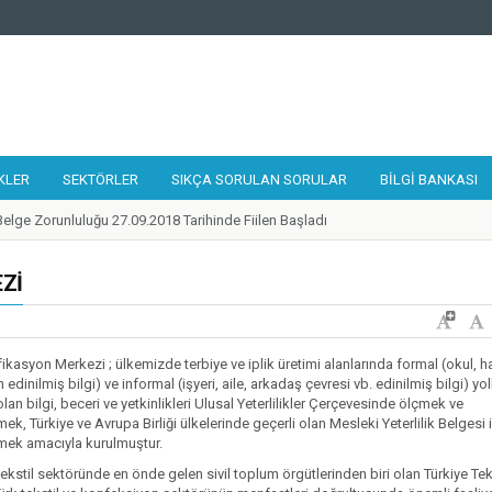
KLER
SEKTÖRLER
SIKÇA SORULAN SORULAR
BILGI BANKASI
elge Zorunluluğu 27.09.2018 Tarihinde Fiilen Başladı
 Tamir, Bakım ve Onarımcısı Taslak Yeterliliği Hazırlandı
alıştayı 19-21 Eylül 2018 Tarihlerinde Gerçekleştirildi
ZI
lilikler Çerçevesi Kurulu 17. Toplantısı Gerçekleştirildi
 Kurye Taslak Yeterliliği Hazırlandı
ünde 1 Adet Ulusal Yeterlilik Güncellendi
ifikasyon Merkezi ; ülkemizde terbiye ve iplik üretimi alanlarında formal (okul, h
 edinilmiş bilgi) ve informal (işyeri, aile, arkadaş çevresi vb. edinilmiş bilgi) yol
ilik Belgesi'ne Sahip Nitelikli İşgücü Sayısı 300.000'e ulaştı
lan bilgi, beceri ve yetkinlikleri Ulusal Yeterlilikler Çerçevesinde ölçmek ve
 Destek Programı Mesleki Yeterlilik Teşvikleri Yayınlandı
ek, Türkiye ve Avrupa Birliği ülkelerinde geçerli olan Mesleki Yeterlilik Belgesi i
mek amacıyla kurulmuştur.
de Belirlenen Yeni Yeterlilikler
kstil sektöründe en önde gelen sivil toplum örgütlerinden biri olan Türkiye Tek
zleri Ağı 2018 Yılı Toplantısı Mesleki Yeterlilik Kurumu Ev Sahipliğinde İstanbu