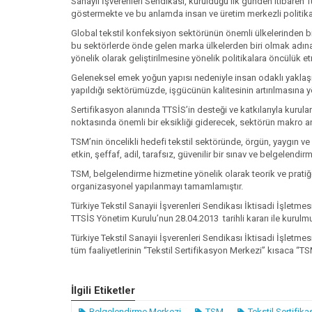
Sanayii İşverenleri Sendikası, kurulduğu ilk günden itibaren 
göstermekte ve bu anlamda insan ve üretim merkezli politikal
Global tekstil konfeksiyon sektörünün önemli ülkelerinden bir
bu sektörlerde önde gelen marka ülkelerden biri olmak adına
yönelik olarak geliştirilmesine yönelik politikalara öncülük e
Geleneksel emek yoğun yapısı nedeniyle insan odaklı yaklaşım
yapıldığı sektörümüzde, işgücünün kalitesinin artırılmasına y
Sertifikasyon alanında TTSİS’in desteği ve katkılarıyla kurula
noktasında önemli bir eksikliği giderecek, sektörün makro a
TSM’nin öncelikli hedefi tekstil sektöründe, örgün, yaygın ve 
etkin, şeffaf, adil, tarafsız, güvenilir bir sınav ve belgelendi
TSM, belgelendirme hizmetine yönelik olarak teorik ve prati
organizasyonel yapılanmayı tamamlamıştır.
Türkiye Tekstil Sanayii İşverenleri Sendikası İktisadi İşletme
TTSİS Yönetim Kurulu’nun 28.04.2013 tarihli kararı ile kurulmu
Türkiye Tekstil Sanayii İşverenleri Sendikası İktisadi İşletmes
tüm faaliyetlerinin “Tekstil Sertifikasyon Merkezi” kısaca “TS
İlgili Etiketler
Belgelendirme Merkezi
TSM
Tekstil Sertifik