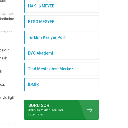
tler
.
HAK-İŞ MEYEB
a taşımak,
üretimine
BTSO MESYEB
rımların
Türklim Kariyer Port
ektir.
DYO Akademi
nelik
Tiad Meslekitest Merkezi
li
nca,
İDMİB
yle ilgili
SORU SOR
Aklınıza takılan soruları
bize iletin.