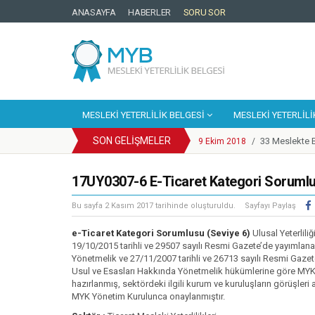
ANASAYFA
HABERLER
SORU SOR
MESLEKI YETERLILIK BELGESI
MESLEKI YETERLILI
SON GELIŞMELER
33 Meslekte B
9 Ekim 2018
/
Cep Telefonu
25 Eylül 2018
/
YBK Paydaş C
17UY0307-6 E-Ticaret Kategori Soruml
25 Eylül 2018
/
Türkiye Yeter
25 Eylül 2018
/
Bu sayfa
2 Kasım 2017
tarihinde oluşturuldu.
Sayfayı Paylaş
Motosikletli
14 Mayıs 2018
/
Enerji Sektör
e-Ticaret Kategori Sorumlusu (Seviye 6)
20 Mart 2018
Ulusal Yeterlili
/
19/10/2015 tarihli ve 29507 sayılı Resmi Gazete’de yayımlana
Mesleki Yeterl
6 Mart 2018
/
Yönetmelik ve 27/11/2007 tarihli ve 26713 sayılı Resmi Gazet
Kosgeb Genel
1 Şubat 2018
/
Usul ve Esasları Hakkında Yönetmelik hükümlerine göre MYK’
hazırlanmış, sektördeki ilgili kurum ve kuruluşların görüşler
Metal Sektörün
9 Mart 2018
/
MYK Yönetim Kurulunca onaylanmıştır.
Europass Merke
9 Ekim 2018
/