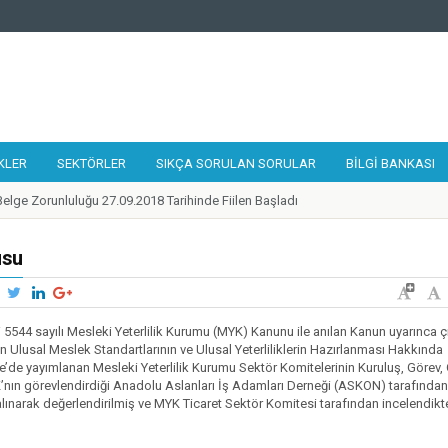
KLER
SEKTÖRLER
SIKÇA SORULAN SORULAR
BILGI BANKASI
elge Zorunluluğu 27.09.2018 Tarihinde Fiilen Başladı
 Tamir, Bakım ve Onarımcısı Taslak Yeterliliği Hazırlandı
alıştayı 19-21 Eylül 2018 Tarihlerinde Gerçekleştirildi
usu
lilikler Çerçevesi Kurulu 17. Toplantısı Gerçekleştirildi
 Kurye Taslak Yeterliliği Hazırlandı
ünde 1 Adet Ulusal Yeterlilik Güncellendi
ği 5544 sayılı Mesleki Yeterlilik Kurumu (MYK) Kanunu ile anılan Kanun uyarınca çı
n Ulusal Meslek Standartlarının ve Ulusal Yeterliliklerin Hazırlanması Hakkında
ilik Belgesi'ne Sahip Nitelikli İşgücü Sayısı 300.000'e ulaştı
e’de yayımlanan Mesleki Yeterlilik Kurumu Sektör Komitelerinin Kuruluş, Görev,
 Destek Programı Mesleki Yeterlilik Teşvikleri Yayınlandı
nın görevlendirdiği Anadolu Aslanları İş Adamları Derneği (ASKON) tarafından
i alınarak değerlendirilmiş ve MYK Ticaret Sektör Komitesi tarafından incelendik
de Belirlenen Yeni Yeterlilikler
zleri Ağı 2018 Yılı Toplantısı Mesleki Yeterlilik Kurumu Ev Sahipliğinde İstanbu