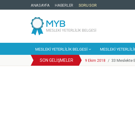
ANASAYFA
HABERLER
SORU SOR
MESLEKI YETERLILIK BELGESI
MESLEKI YETERLILI
SON GELIŞMELER
33 Meslekte B
9 Ekim 2018
/
Cep Telefonu
25 Eylül 2018
/
YBK Paydaş C
25 Eylül 2018
/
Türkiye Yeter
25 Eylül 2018
/
Motosikletli
14 Mayıs 2018
/
Enerji Sektör
20 Mart 2018
/
Mesleki Yeterl
6 Mart 2018
/
Kosgeb Genel
1 Şubat 2018
/
Metal Sektörün
9 Mart 2018
/
Europass Merke
9 Ekim 2018
/