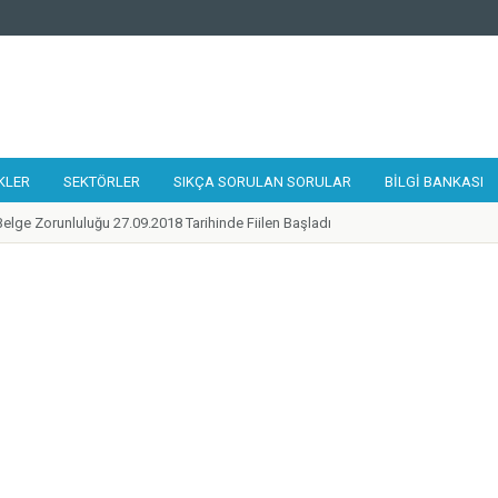
KLER
SEKTÖRLER
SIKÇA SORULAN SORULAR
BILGI BANKASI
elge Zorunluluğu 27.09.2018 Tarihinde Fiilen Başladı
 Tamir, Bakım ve Onarımcısı Taslak Yeterliliği Hazırlandı
alıştayı 19-21 Eylül 2018 Tarihlerinde Gerçekleştirildi
lilikler Çerçevesi Kurulu 17. Toplantısı Gerçekleştirildi
 Kurye Taslak Yeterliliği Hazırlandı
ünde 1 Adet Ulusal Yeterlilik Güncellendi
ilik Belgesi'ne Sahip Nitelikli İşgücü Sayısı 300.000'e ulaştı
 Destek Programı Mesleki Yeterlilik Teşvikleri Yayınlandı
de Belirlenen Yeni Yeterlilikler
zleri Ağı 2018 Yılı Toplantısı Mesleki Yeterlilik Kurumu Ev Sahipliğinde İstanbu