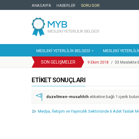
ANASAYFA
HABERLER
SORU SOR
MESLEKI YETERLILIK BELGESI
MESLEKI YETERLILI
SON GELIŞMELER
33 Meslekte B
9 Ekim 2018
/
Cep Telefonu
25 Eylül 2018
/
YBK Paydaş C
ETIKET SONUÇLARI
25 Eylül 2018
/
Türkiye Yeter
25 Eylül 2018
/
Motosikletli
14 Mayıs 2018
/
duzeltmen-musahhih
etiketine bağlı 1 içerik bulu
Enerji Sektör
20 Mart 2018
/
Mesleki Yeterl
6 Mart 2018
/
Medya, İletişim ve Yayıncılık Sektöründe 6 Adet Taslak M
Kosgeb Genel
1 Şubat 2018
/
Metal Sektörün
9 Mart 2018
/
Europass Merke
9 Ekim 2018
/