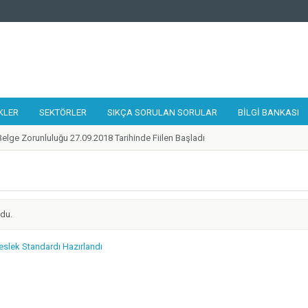
KLER
SEKTÖRLER
SIKÇA SORULAN SORULAR
BILGI BANKASI
elge Zorunluluğu 27.09.2018 Tarihinde Fiilen Başladı
 Tamir, Bakım ve Onarımcısı Taslak Yeterliliği Hazırlandı
alıştayı 19-21 Eylül 2018 Tarihlerinde Gerçekleştirildi
lilikler Çerçevesi Kurulu 17. Toplantısı Gerçekleştirildi
 Kurye Taslak Yeterliliği Hazırlandı
ndu.
ünde 1 Adet Ulusal Yeterlilik Güncellendi
ilik Belgesi'ne Sahip Nitelikli İşgücü Sayısı 300.000'e ulaştı
eslek Standardı Hazırlandı
 Destek Programı Mesleki Yeterlilik Teşvikleri Yayınlandı
de Belirlenen Yeni Yeterlilikler
zleri Ağı 2018 Yılı Toplantısı Mesleki Yeterlilik Kurumu Ev Sahipliğinde İstanbu