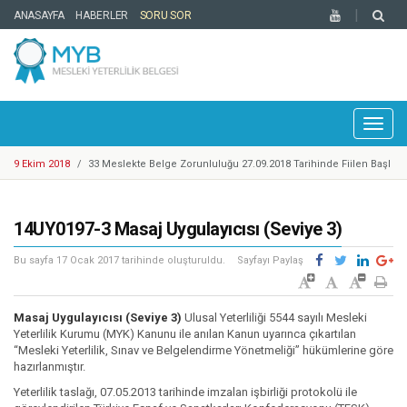
ANASAYFA
HABERLER
SORU SOR
Toggl
naviga
9 Ekim 2018
/
33 Meslekte Belge Zorunluluğu 27.09.2018 Tarihinde Fiilen Başl
adı
25 Eylül 2018
/
Cep Telefonu Tamir, Bakım ve Onarımcısı Taslak Yeterliliği Haz
ırlandı
25 Eylül 2018
/
YBK Paydaş Calıştayı 19-21 Eylül 2018 Tarihlerinde Gerçekleştiril
14UY0197-3 Masaj Uygulayıcısı (Seviye 3)
di
25 Eylül 2018
/
Türkiye Yeterlilikler Çerçevesi Kurulu 17. Toplantısı Gerçekleşti
rildi
14 Mayıs 2018
/
Motosikletli Kurye Taslak Yeterliliği Hazırlandı
Bu sayfa
17 Ocak 2017
tarihinde oluşturuldu.
Sayfayı Paylaş
20 Mart 2018
/
Enerji Sektöründe 1 Adet Ulusal Yeterlilik Güncellendi
6 Mart 2018
/
Mesleki Yeterlilik Belgesi'ne Sahip Nitelikli İşgücü Sayısı 300.00
Masaj Uygulayıcısı (Seviye 3)
Ulusal Yeterliliği 5544 sayılı Mesleki
0'e ulaştı
1 Şubat 2018
/
Kosgeb Genel Destek Programı Mesleki Yeterlilik Teşvikleri Ya
Yeterlilik Kurumu (MYK) Kanunu ile anılan Kanun uyarınca çıkartılan
“Mesleki Yeterlilik, Sınav ve Belgelendirme Yönetmeliği” hükümlerine göre
yınlandı
9 Mart 2018
/
Metal Sektöründe Belirlenen Yeni Yeterlilikler
hazırlanmıştır.
9 Ekim 2018
/
Europass Merkezleri Ağı 2018 Yılı Toplantısı Mesleki Yeterlilik K
Yeterlilik taslağı, 07.05.2013 tarihinde imzalan işbirliği protokolü ile
urumu Ev Sahipliğinde İstanbul’da Gerçekleştirildi.