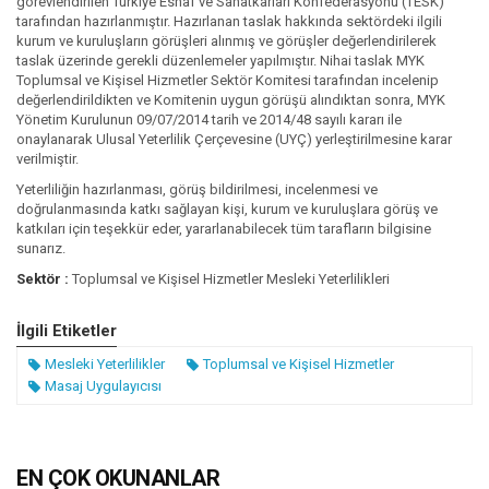
görevlendirilen Türkiye Esnaf ve Sanatkarları Konfederasyonu (TESK)
tarafından hazırlanmıştır. Hazırlanan taslak hakkında sektördeki ilgili
kurum ve kuruluşların görüşleri alınmış ve görüşler değerlendirilerek
taslak üzerinde gerekli düzenlemeler yapılmıştır. Nihai taslak MYK
Toplumsal ve Kişisel Hizmetler Sektör Komitesi tarafından incelenip
değerlendirildikten ve Komitenin uygun görüşü alındıktan sonra, MYK
Yönetim Kurulunun 09/07/2014 tarih ve 2014/48 sayılı kararı ile
onaylanarak Ulusal Yeterlilik Çerçevesine (UYÇ) yerleştirilmesine karar
verilmiştir.
Yeterliliğin hazırlanması, görüş bildirilmesi, incelenmesi ve
doğrulanmasında katkı sağlayan kişi, kurum ve kuruluşlara görüş ve
katkıları için teşekkür eder, yararlanabilecek tüm tarafların bilgisine
sunarız.
Sektör :
Toplumsal ve Kişisel Hizmetler Mesleki Yeterlilikleri
İlgili Etiketler
Mesleki Yeterlilikler
Toplumsal ve Kişisel Hizmetler
Masaj Uygulayıcısı
EN ÇOK OKUNANLAR