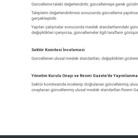
Güncelleme talebi değerlendirilir, güncellemeye gerek görülmed
Taleplerin değerlendirilmesi sonucunda güncelleme yapılmasına
gerçekleştirilir.
Yapılan çalışmalar sonucunda meslek standartlarındaki günce
değişiklikleri içeriyorsa, güncellemeler ilgili tarafların görüş
Sektör Komitesi İncelemesi
Güncellenen ulusal meslek standartları, değişiklikleri gösteri
Yönetim Kurulu Onayı ve Resmi Gazete’de Yayımlanma
Sektör komitesinde incelenip doğrulanan güncellenmiş ulusa
onaylanan güncellenmiş ulusal meslek standartları Resmi Gaz