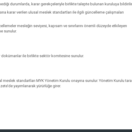
iği durumlarda, karar gerekçeleriyle birlikte talepte bulunan kuruluşa bildirilir
 karar verilen ulusal meslek standartları ile ilgili güncelleme çalışmaları
llemeler mesleğin seviyesi, kapsam ve sınırlarını önemli düzeyde etkileyen
üne sunulur.
r dokümanlar ile birlikte sektör komitesine sunulur.
l meslek standartları MYK Yönetim Kurulu onayına sunulur. Yönetim Kurulu tar
ete’de yayımlanarak yürürlüğe girer.