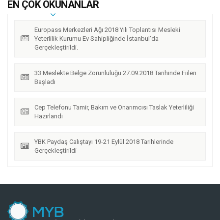
EN ÇOK OKUNANLAR
urumu Ev Sahipliğinde İstanbul’da Gerçekleştirildi.
Europass Merkezleri Ağı 2018 Yılı Toplantısı Mesleki
Yeterlilik Kurumu Ev Sahipliğinde İstanbul’da
Gerçekleştirildi.
33 Meslekte Belge Zorunluluğu 27.09.2018 Tarihinde Fiilen
Başladı
Cep Telefonu Tamir, Bakım ve Onarımcısı Taslak Yeterliliği
Hazırlandı
YBK Paydaş Calıştayı 19-21 Eylül 2018 Tarihlerinde
Gerçekleştirildi