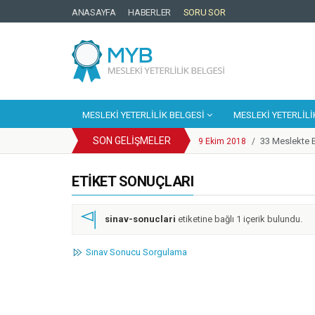
ANASAYFA
HABERLER
SORU SOR
MESLEKI YETERLILIK BELGESI
MESLEKI YETERLILI
SON GELIŞMELER
33 Meslekte B
9 Ekim 2018
/
Cep Telefonu
25 Eylül 2018
/
YBK Paydaş C
ETIKET SONUÇLARI
25 Eylül 2018
/
Türkiye Yeter
25 Eylül 2018
/
Motosikletli
14 Mayıs 2018
/
sinav-sonuclari
etiketine bağlı 1 içerik bulundu.
Enerji Sektör
20 Mart 2018
/
Mesleki Yeterl
6 Mart 2018
/
Sınav Sonucu Sorgulama
Kosgeb Genel
1 Şubat 2018
/
Metal Sektörün
9 Mart 2018
/
Europass Merke
9 Ekim 2018
/