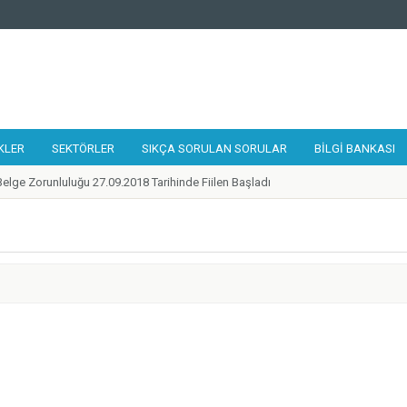
KLER
SEKTÖRLER
SIKÇA SORULAN SORULAR
BILGI BANKASI
elge Zorunluluğu 27.09.2018 Tarihinde Fiilen Başladı
 Tamir, Bakım ve Onarımcısı Taslak Yeterliliği Hazırlandı
alıştayı 19-21 Eylül 2018 Tarihlerinde Gerçekleştirildi
lilikler Çerçevesi Kurulu 17. Toplantısı Gerçekleştirildi
 Kurye Taslak Yeterliliği Hazırlandı
ünde 1 Adet Ulusal Yeterlilik Güncellendi
ilik Belgesi'ne Sahip Nitelikli İşgücü Sayısı 300.000'e ulaştı
 Destek Programı Mesleki Yeterlilik Teşvikleri Yayınlandı
de Belirlenen Yeni Yeterlilikler
zleri Ağı 2018 Yılı Toplantısı Mesleki Yeterlilik Kurumu Ev Sahipliğinde İstanbu