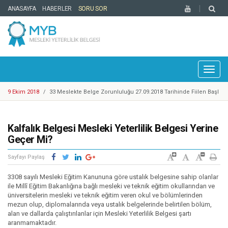
ANASAYFA
HABERLER
SORU SOR
Toggl
naviga
9 Ekim 2018
/
33 Meslekte Belge Zorunluluğu 27.09.2018 Tarihinde Fiilen Başl
adı
25 Eylül 2018
/
Cep Telefonu Tamir, Bakım ve Onarımcısı Taslak Yeterliliği Haz
ırlandı
25 Eylül 2018
/
YBK Paydaş Calıştayı 19-21 Eylül 2018 Tarihlerinde Gerçekleştiril
Kalfalık Belgesi Mesleki Yeterlilik Belgesi Yerine
di
25 Eylül 2018
/
Türkiye Yeterlilikler Çerçevesi Kurulu 17. Toplantısı Gerçekleşti
Geçer Mi?
rildi
14 Mayıs 2018
/
Motosikletli Kurye Taslak Yeterliliği Hazırlandı
Sayfayı Paylaş
20 Mart 2018
/
Enerji Sektöründe 1 Adet Ulusal Yeterlilik Güncellendi
6 Mart 2018
/
Mesleki Yeterlilik Belgesi'ne Sahip Nitelikli İşgücü Sayısı 300.00
3308 sayılı Mesleki Eğitim Kanununa göre ustalık belgesine sahip olanlar
0'e ulaştı
1 Şubat 2018
/
Kosgeb Genel Destek Programı Mesleki Yeterlilik Teşvikleri Ya
ile Millî Eğitim Bakanlığına bağlı mesleki ve teknik eğitim okullarından ve
üniversitelerin mesleki ve teknik eğitim veren okul ve bölümlerinden
yınlandı
9 Mart 2018
/
Metal Sektöründe Belirlenen Yeni Yeterlilikler
mezun olup, diplomalarında veya ustalık belgelerinde belirtilen bölüm,
9 Ekim 2018
/
Europass Merkezleri Ağı 2018 Yılı Toplantısı Mesleki Yeterlilik K
alan ve dallarda çalıştırılanlar için Mesleki Yeterlilik Belgesi şartı
aranmamaktadır.
urumu Ev Sahipliğinde İstanbul’da Gerçekleştirildi.