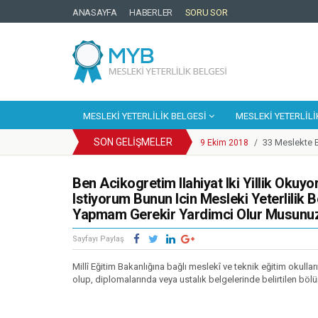
ANASAYFA
HABERLER
SORU SOR
MESLEKI YETERLILIK BELGESI
MESLEKI YETERLILI
SON GELIŞMELER
33 Meslekte B
9 Ekim 2018
/
Cep Telefonu
25 Eylül 2018
/
YBK Paydaş C
Ben Acikogretim Ilahiyat Iki Yillik Oku
25 Eylül 2018
/
Istiyorum Bunun Icin Mesleki Yeterlilik
Türkiye Yeter
25 Eylül 2018
/
Yapmam Gerekir Yardimci Olur Musunu
Motosikletli
14 Mayıs 2018
/
Enerji Sektör
20 Mart 2018
/
Sayfayı Paylaş
Mesleki Yeterl
6 Mart 2018
/
Millî Eğitim Bakanlığına bağlı meslekî ve teknik eğitim okull
Kosgeb Genel
1 Şubat 2018
/
olup, diplomalarında veya ustalık belgelerinde belirtilen bölü
Metal Sektörün
9 Mart 2018
/
Europass Merke
9 Ekim 2018
/