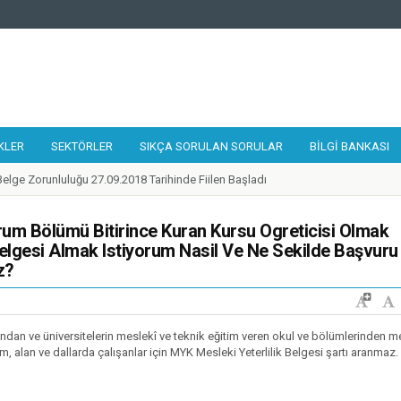
KLER
SEKTÖRLER
SIKÇA SORULAN SORULAR
BILGI BANKASI
elge Zorunluluğu 27.09.2018 Tarihinde Fiilen Başladı
 Tamir, Bakım ve Onarımcısı Taslak Yeterliliği Hazırlandı
alıştayı 19-21 Eylül 2018 Tarihlerinde Gerçekleştirildi
yorum Bölümü Bitirince Kuran Kursu Ogreticisi Olmak
 Belgesi Almak Istiyorum Nasil Ve Ne Sekilde Başvuru
lilikler Çerçevesi Kurulu 17. Toplantısı Gerçekleştirildi
z?
 Kurye Taslak Yeterliliği Hazırlandı
ünde 1 Adet Ulusal Yeterlilik Güncellendi
ilik Belgesi'ne Sahip Nitelikli İşgücü Sayısı 300.000'e ulaştı
arından ve üniversitelerin meslekî ve teknik eğitim veren okul ve bölümlerinden 
 Destek Programı Mesleki Yeterlilik Teşvikleri Yayınlandı
m, alan ve dallarda çalışanlar için MYK Mesleki Yeterlilik Belgesi şartı aranmaz.
de Belirlenen Yeni Yeterlilikler
zleri Ağı 2018 Yılı Toplantısı Mesleki Yeterlilik Kurumu Ev Sahipliğinde İstanbu